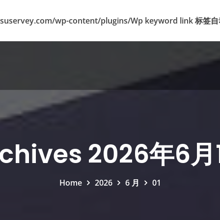
suservey.com/wp-content/plugins/Wp keyword lin
rchives 2026年6月
Home
2026
6 月
01